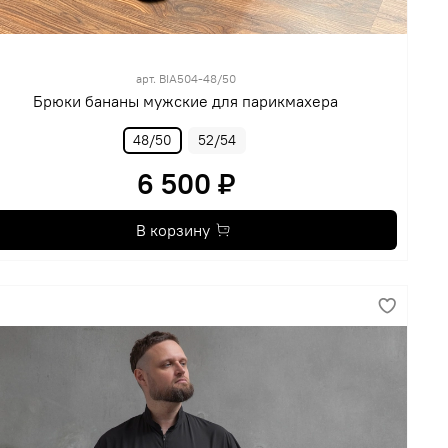
арт.
BIA504-48/50
Брюки бананы мужские для парикмахера
48/50
52/54
6 500 ₽
В корзину