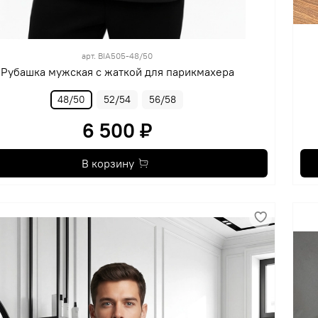
арт.
BIA505-48/50
Рубашка мужская с жаткой для парикмахера
48/50
52/54
56/58
6 500 ₽
В корзину