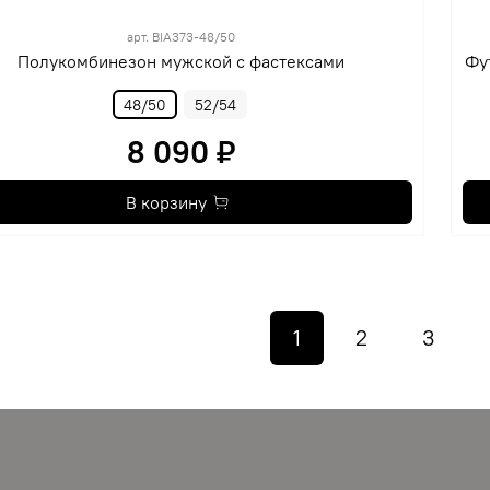
арт.
BIA373-48/50
Полукомбинезон мужской с фастексами
Фу
48/50
52/54
8 090 ₽
В корзину
1
2
3