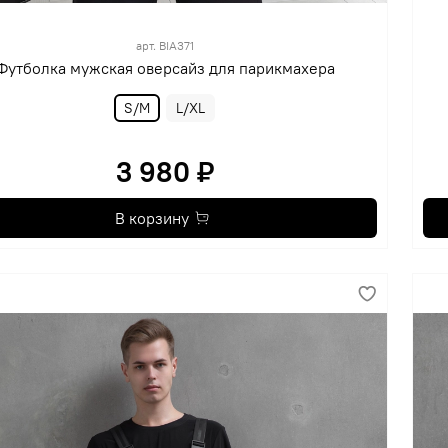
арт.
BIA371
Футболка мужская оверсайз для парикмахера
S/M
L/XL
3 980 ₽
В корзину