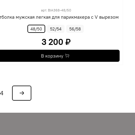
арт.
BIA368-48/50
тболка мужская легкая для парикмахера с V вырезом
48/50
52/54
56/58
3 200 ₽
В корзину
4