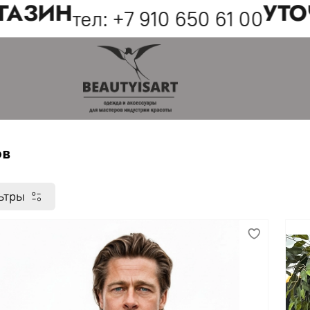
ЗИН
УТОЧНЯ
тел: +7 910 650 61 00
ов
ьтры