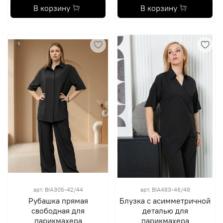
В корзину
В корзину
арт.
BIA305-42/44
арт.
BIA483-46/48
Рубашка прямая
Блузка с асимметричной
свободная для
деталью для
парикмахера
парикмахера