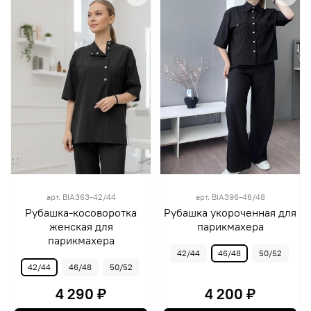
арт.
BIA363-42/44
арт.
BIA396-46/48
Рубашка-косоворотка
Рубашка укороченная для
женская для
парикмахера
парикмахера
42/44
46/48
50/52
42/44
46/48
50/52
4 290 ₽
4 200 ₽