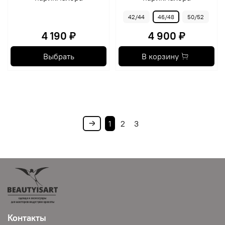
42/44
46/48
50/52
4 190 ₽
4 900 ₽
Выбрать
В корзину
1
2
3
Контакты