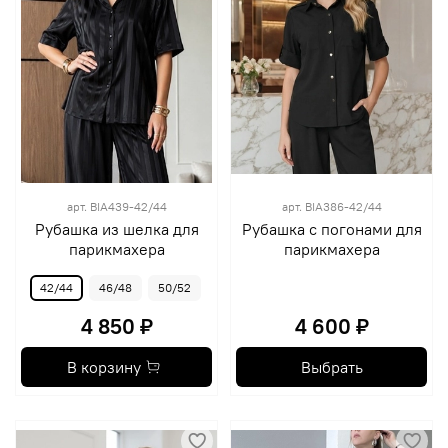
арт.
BIA439-42/44
арт.
BIA386-42/44
Рубашка из шелка для
Рубашка с погонами для
парикмахера
парикмахера
42/44
46/48
50/52
4 850 ₽
4 600 ₽
В корзину
Выбрать