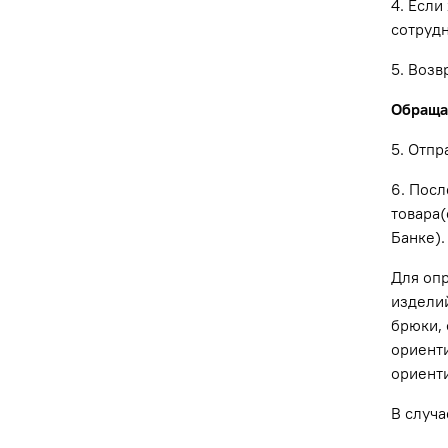
4. Если
сотрудн
5. Воз
Обращае
5. Отпр
6. Посл
товара(
Банке).
Для оп
изделий
брюки, 
ориенти
ориенти
В случа