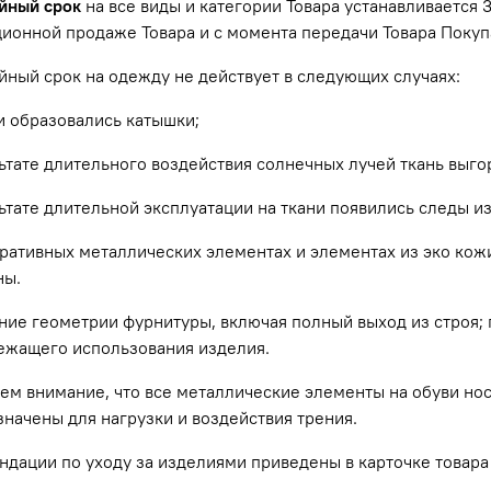
ийный срок
на все виды и категории Товара устанавливается
ционной продаже Товара и с момента передачи Товара Поку
йный срок на одежду не действует в следующих случаях:
и образовались катышки;
ьтате длительного воздействия солнечных лучей ткань выго
ьтате длительной эксплуатации на ткани появились следы и
ративных металлических элементах и элементах из эко кожи
ны.
ние геометрии фурнитуры, включая полный выход из строя;
ежащего использования изделия.
м внимание, что все металлические элементы на обуви нос
начены для нагрузки и воздействия трения.
дации по уходу за изделиями приведены в карточке товара на