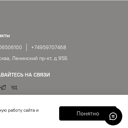
акты
06506100
+74959707468
сква, Ленинский пр-кт, д 95Б
АВАЙТЕСЬ НА СВЯЗИ
ную работу сайта и
Понятно
икмахеров