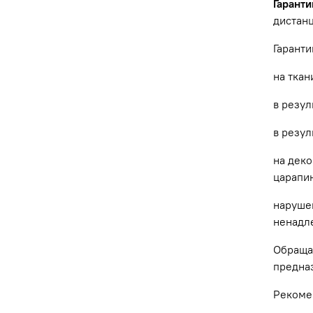
Гарант
дистан
Гаранти
на ткан
в резул
в резул
на деко
царапи
наруше
ненадл
Обращае
предназ
Рекомен