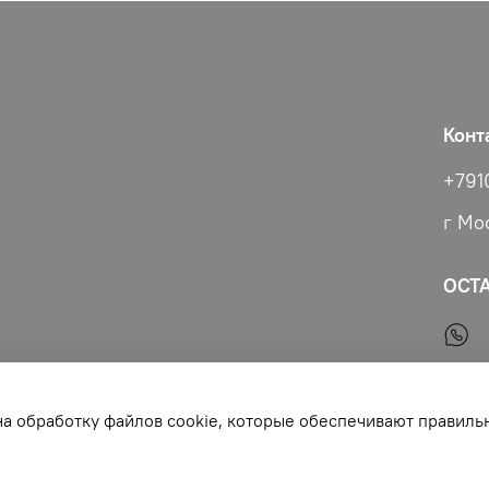
Конт
+791
г Мо
ОСТ
на обработку файлов cookie, которые обеспечивают правиль
EAUTY IS ART одежда фартуки пеньюары обувь полотенца для пар