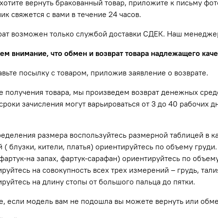
 хотите вернуть бракованный товар, приложите к письму фо
ик свяжется с вами в течение 24 часов.
врат возможен только службой доставки СДЕК. Наш менедже
м внимание, что обмен и возврат товара надлежащего качес
авьте посылку с товаром, приложив заявление о возврате.
е получения товара, мы произведем возврат денежных средс
сроки зачисления могут варьироваться от 3 до 40 рабочих 
ределения размера воспользуйтесь размерной таблицей в к
 ( блузки, кители, платья) ориентируйтесь по объему груди
фартук-на запах, фартук-сарафан) ориентируйтесь по объе
руйтесь на совокупность всех трех измерений – грудь, тал
руйтесь на длину стопы от большого пальца до пятки.
е, если модель вам не подошла вы можете вернуть или обм