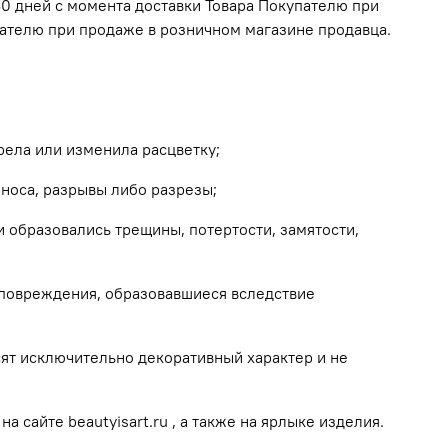
 30 дней с момента доставки Товара Покупателю при
пателю при продаже в розничном магазине продавца.
рела или изменила расцветку;
зноса, разрывы либо разрезы;
 образовались трещины, потертости, замятости,
 повреждения, образовавшиеся вследствие
ят исключительно декоративный характер и не
 сайте beautyisart.ru , а также на ярлыке изделия.