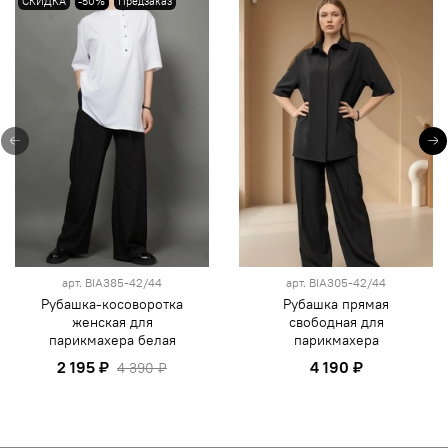
СКИДКА
-50%
Предзаказ
арт.
BIA385-42/44
арт.
BIA305-42/44
Рубашка-косоворотка
Рубашка прямая
женская для
свободная для
парикмахера белая
парикмахера
2 195 ₽
4 190 ₽
4 390 ₽