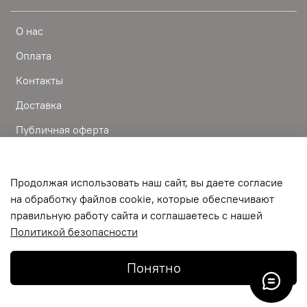
О нас
Оплата
Контакты
Доставка
Публичная оферта
Пользовательское соглашение
Условия обмена и возврата
Продолжая использовать наш сайт, вы даете согласие
на обработку файлов cookie, которые обеспечивают
Обратная связь
правильную работу сайта и соглашаетесь с нашей
Политикой безопасности
©
2024-BEAUTY IS ART одежда фартуки пеньюары обувь
полотенца для парикмахеров
Понятно
В корзину