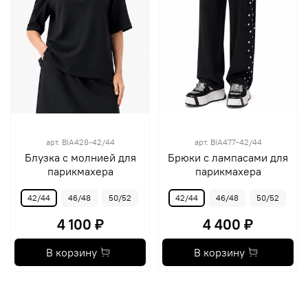
арт.
BIA428-42/44
арт.
BIA477-42/44
Блузка с молнией для
Брюки с лампасами для
парикмахера
парикмахера
42/44
46/48
50/52
42/44
46/48
50/52
4 100 ₽
4 400 ₽
В корзину
В корзину