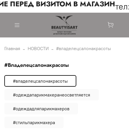
Е ПЕРЕД ВИЗИТОМ В МАГАЗИН
тел:
Главная
НОВОСТИ
#владелецсалонакрасоты
#владелецсалонакрасоты
#владелецсалонакрасоты
#одеждапарикмахеранеосветляется
#одеждадляпарикмахеров
#стильпарикмахера