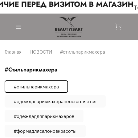
ЧИЕ ПЕРЕД ВИЗИТОМ В МАГАЗИН
т
Главная
НОВОСТИ
#стильпарикмахера
#стильпарикмахера
#стильпарикмахера
#одеждапарикмахеранеосветляется
#одеждадляпарикмахеров
#формадлясалоновкрасоты