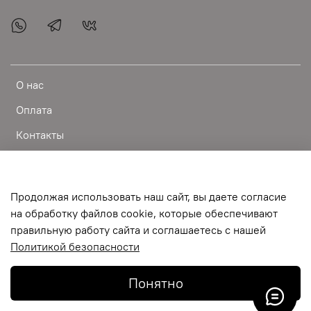
О нас
Оплата
Контакты
Доставка
Публичная оферта
Продолжая использовать наш сайт, вы даете согласие
Пользовательское соглашение
на обработку файлов cookie, которые обеспечивают
правильную работу сайта и соглашаетесь с нашей
Условия обмена и возврата
Политикой безопасности
Обратная связь
Понятно
©
2024-BEAUTY IS ART одежда фартуки пеньюары обувь