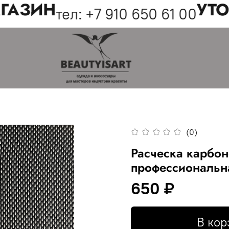
АЗИН
УТОЧ
тел: +7 910 650 61 00
(0)
Расческа карбон
профессиональн
650 ₽
В кор