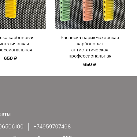
ска карбоновая
Расческа парикмахерская
истатическая
карбоновая
ессиональная
антистатическая
профессиональная
650 ₽
650 ₽
акты
06506100
+74959707468