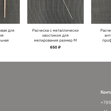
овая для
Расческа с металлически
Расче
ия
хвостиком для
ант
льная
мелирования размер M
проф
650 ₽
Конт
+791