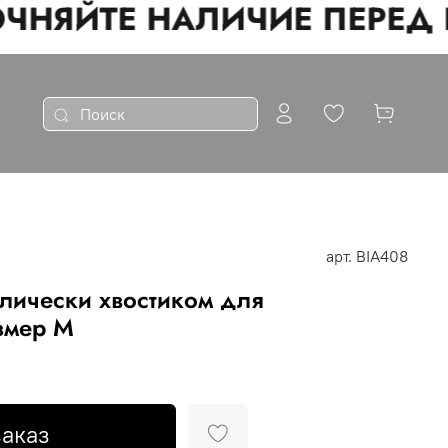
НЯЙТЕ НАЛИЧИЕ ПЕРЕД В
арт.
BIA408
ллически хвостиком для
змер M
аказ