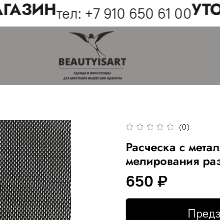
ГАЗИН
УТОЧ
тел: +7 910 650 61 00
(0)
Расческа с мета
мелирования ра
650 ₽
Предз