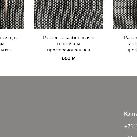
овая для
Расческа карбоновая с
Расче
ия
хвостиком
ант
льная
профессиональная
проф
650 ₽
Конт
+791