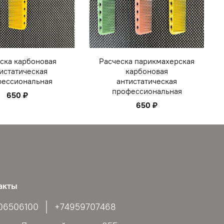
ска карбоновая
Расческа парикмахерская
истатическая
карбоновая
ессиональная
антистатическая
профессиональная
650 ₽
650 ₽
акты
06506100
+74959707468