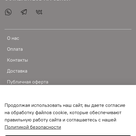
О нас
Оплата
Контакты
Доставка
Публичная оферта
Пользовательское соглашение
Условия обмена и возврата
Продолжая использовать наш сайт, вы даете согласие
на обработку файлов cookie, которые обеспечивают
Обратная связь
правильную работу сайта и соглашаетесь с нашей
Политикой безопасности
©
2024-BEAUTY IS ART одежда фартуки пеньюары обувь