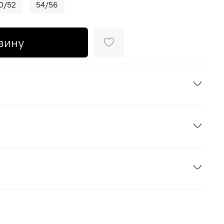
0/52
54/56
зину