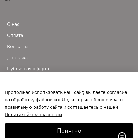
О нас
Оплата
Контакты
Доставка
Публичная оферта
Пользовательское соглашение
Условия обмена и возврата
Продолжая использовать наш сайт, вы даете согласие
на обработку файлов cookie, которые обеспечивают
Обратная связь
правильную работу сайта и соглашаетесь с нашей
Политикой безопасности
©
2024-BEAUTY IS ART одежда фартуки пеньюары обувь
полотенца для парикмахеров
Понятно